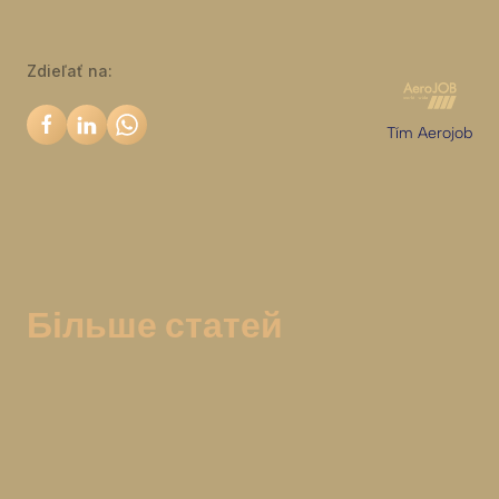
практикуючих професіоналів протягом усього
періоду навчання.
Zdieľať na:
Tím Aerojob
Більше статей