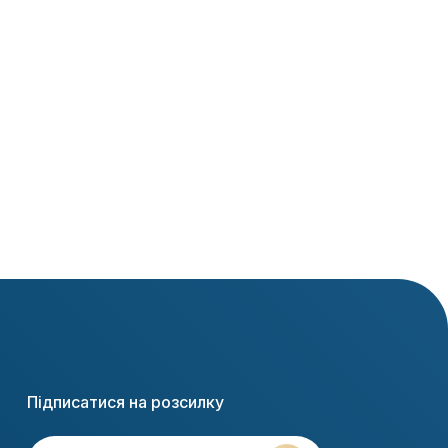
Ľubomír Stanko
Marek Hatiar
Підписатися на розсилку