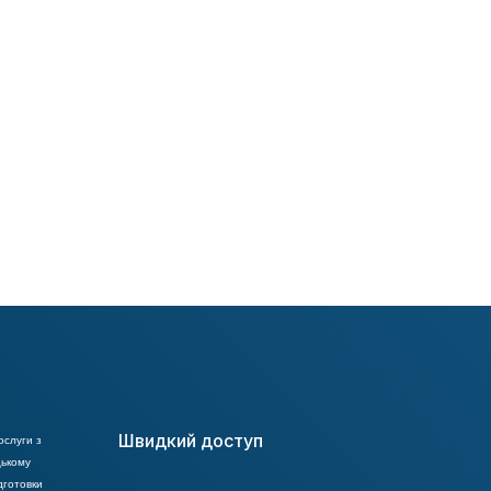
Dušan Šamko
Ivan Chvojka
Швидкий доступ
ослуги з
цькому
дготовки