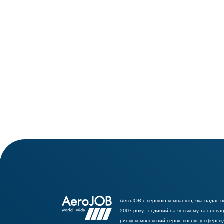
Denis Červenka
AeroJOB є першою компанією, яка надає п
2007 року і єдиний на чеському та слова
ринку комплексний сервіс послуг у сфері пі