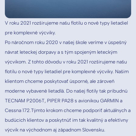
V roku 2021 rozširujeme našu flotilu o nové typy lietadiel
pre komplexné výcviky.
Po náročnom roku 2020 v našej škole veríme v úspešný
návrat leteckej dorpavy a s tým spojeným leteckým
výcvikom. Z tohto dôvodu v roku 2021 rozširujeme našu
flotilu o nové typy lietadiel pre komplexné výcviky. Našim
klientom chceme poskytovať úsporné, ale zároveň
moderne vybavené lietadlá. Do našej flotily tak pribudnú
TECNAM P2006T, PIPER PA28 s avionikou GARMIN a
Cessna 172.Týmto krokom chceme podporiť aktuálnych a
budúcich klientov a poskytnúť im tak kvalitný a efektívny
výcvik na východnom aj západnom Slovensku.