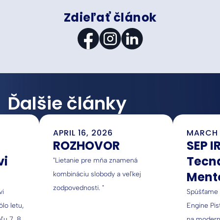
Zdieľať článok
Ďalšie články
APRIL 16, 2026
MARCH 
ROZHOVOR
SEP I
vi
Tecn
"Lietanie pre mňa znamená
Ment
kombináciu slobody a veľkej
zodpovednosti. "
letu
vi
Spúšťame v
lo letu,
Engine Pis
ľu 7. 8.
na modern