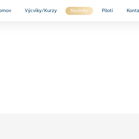
omov
Výcviky/Kurzy
Novinky
Piloti
Konta